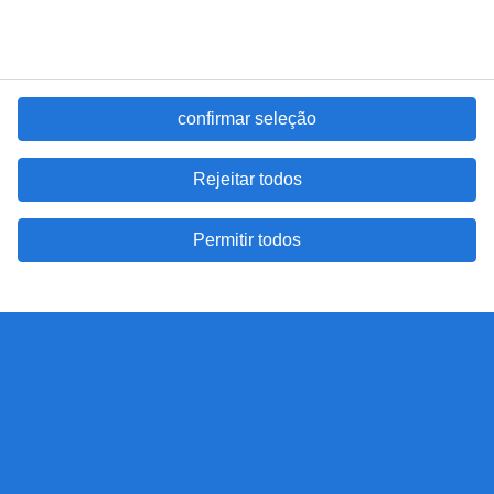
confirmar seleção
Rejeitar todos
Permitir todos
Randstad Portugal
A Randstad II – Prestação de Serviços, Unipessoal, Lda é uma
sociedade comercial de responsabilidade limitada, registada em
Portugal com o número de pessoa coletiva 503298999.
RANDSTAD
is a registered trademark of © Randstad N.V.
Algumas imagens no nosso website são criadas por inteligência artificial
contacte-nos
termos e condições