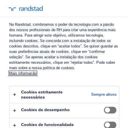
Na Randstad, combinamos o poder da tecnologia com a paixão
dos nossos profissionais de RH para criar uma experiência mais
humana. Para atingir este objetivo, utilizamos tecnologia,
incluindo cookies. Se concorda com a instalação de todos os
cookies descritos, clique em “aceitar todos”. Se quiser guardar as
suas preferências atuais de cookies, clique em “confirmar
maximizar impacto: o calculador de
seleção”. Se apenas aceitar a instalação dos cookies
ROI para upskilling em engenharia.
estritamente necessários, clique em “rejeitar todos”. Pode saber
mais sobre a nossa política de cookies.
Mais informação
O upskilling é um poderoso motor financeiro. A
nossa Folha de Cálculo de ROI ajuda-o a ir além
Cookies estritamente
Sempre ativos
das suposições para construir um "business
necessários
case" sólido, baseado em dados, para o
Cookies de desempenho
crescimento da engenharia.
Cookies de funcionalidade
Informações quantificáveis ao seu alcance: