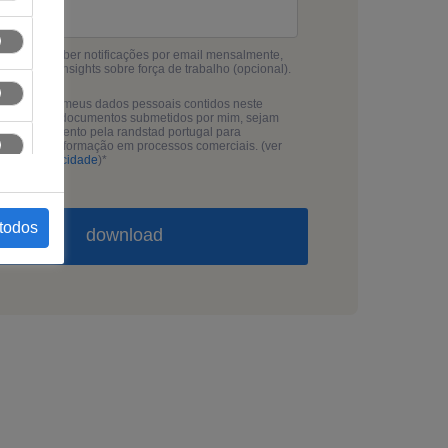
aria de receber notificações por email mensalmente,
os últimos insights sobre força de trabalho (opcional).
rizo que os meus dados pessoais contidos neste
ulário e/ou documentos submetidos por mim, sejam
to de tratamento pela randstad portugal para
gração da informação em processos comerciais. (ver
tica de privacidade
)
*
 todos