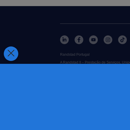
Randstad Portugal
A Randstad II – Prestação de Serviços, Uni
503298999.
RANDSTAD
is a registered trademark 
Algumas imagens no nosso website são criadas
contacte-nos
termos e condições
política de cookies
política de privacidade
procedimento dedenúncia de má 