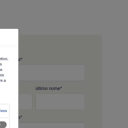
tivo,
rofissional
*
os
as
dos
re a
o nome
*
último nome
*
ivos
a empresa
*