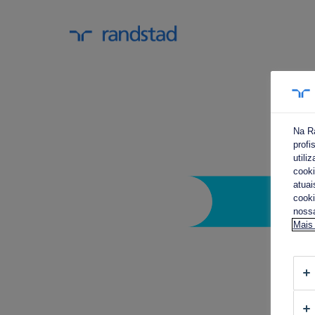
Na R
profi
utili
cooki
atuai
cooki
nossa
Mais