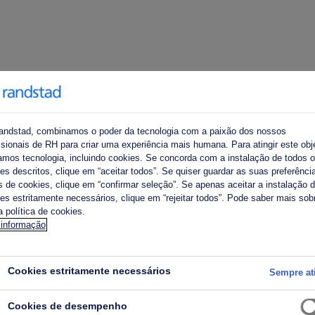
andstad, combinamos o poder da tecnologia com a paixão dos nossos
ssionais de RH para criar uma experiência mais humana. Para atingir este obje
E-mail p
zamos tecnologia, incluindo cookies. Se concorda com a instalação de todos 
es descritos, clique em “aceitar todos”. Se quiser guardar as suas preferênci
s de cookies, clique em “confirmar seleção”. Se apenas aceitar a instalação 
es estritamente necessários, clique em “rejeitar todos”. Pode saber mais sob
 política de cookies.
primeir
 informação
Cookies estritamente necessários
Sempre at
Nome d
Cookies de desempenho