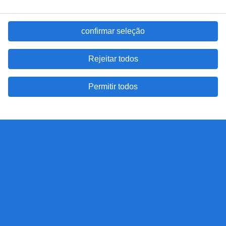
confirmar seleção
Rejeitar todos
Permitir todos
Randstad Portugal
A Randstad II – Prestação de Serviços, Unipessoal, Lda é uma
sociedade comercial de responsabilidade limitada, registada em
Portugal com o número de pessoa coletiva 503298999.
RANDSTAD
is a registered trademark of © Randstad N.V.
Algumas imagens no nosso website são criadas por inteligência artificial
contacte-nos
termos e condições
política de cookies
política de privacidade