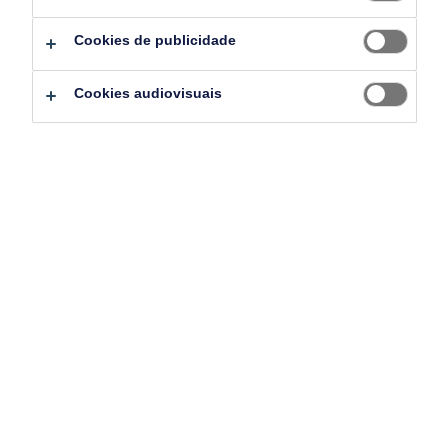
suas equipas de trabalho.
Cookies de publicidade
As flutuações económicas, as novas tecnologias,
os problemas da cadeia de abastecimento e as
Cookies audiovisuais
margens decrescentes são apenas algumas das
questões que os líderes empresariais enfrentam
atualmente. Equipas de trabalho flexíveis são
essenciais para competir neste cenário dinâmico.
É essencial uma avaliação minuciosa da sua
situação atual em termos de contratação de
talentos antes de iniciar a transformação do
mercado de trabalho ou de ver onde pode
acrescentar flexibilidade.
Faça download do nosso modelo para iniciar a