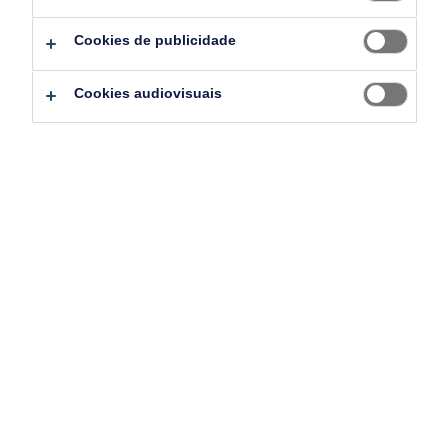
motivam outros membros da equipa e ajudam a
aumentar a produtividade. Quando eles saem, a
Cookies de publicidade
dinâmica do departamento muda e a moral pode
Cookies audiovisuais
cair em todos os setores.
Então, o que pode fazer para impedir que estes
colaboradores saiam?
A resposta está num programa robusto de
retenção de colaboradores. Os programas de
retenção economizam dinheiro, problemas e
tempo porque transformam a sua empresa num
lugar onde as pessoas querem trabalhar.
Descarregue o nosso guia com estratégias
práticas que pode implementar. Irá aprender: