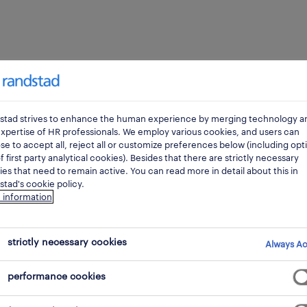
stad strives to enhance the human experience by merging technology a
xpertise of HR professionals. We employ various cookies, and users can
e to accept all, reject all or customize preferences below (including opt
f first party analytical cookies). Besides that there are strictly necessary
es that need to remain active. You can read more in detail about this in
tad's cookie policy.
 information
randstad workmonitor
strictly necessary cookies
Always Ac
refefinir o local de tra
performance cookies