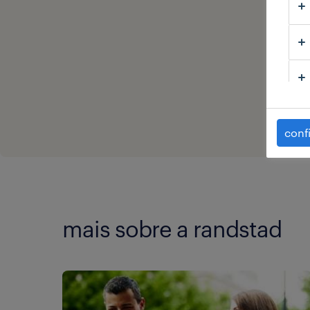
obr
conf
mais sobre a randstad