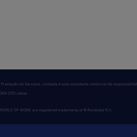
I - Prestação de Serviços, Limitada é uma sociedade comercial de responsabil
1069-228 Lisboa.
RLD OF WORK are registered trademarks of © Randstad N.V.
de
contacte-nos
cookies
mapa do site
denú