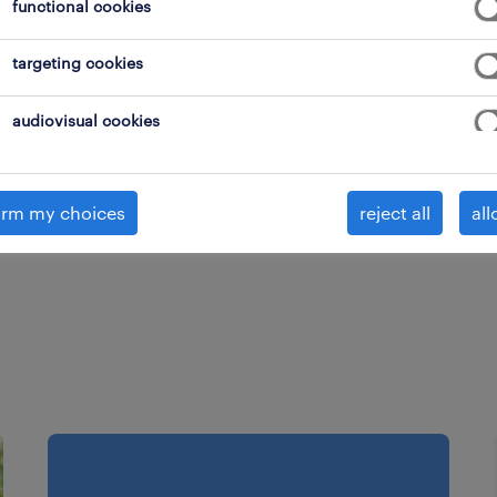
functional cookies
igado por ter feito download do Workmonitor 2025.
targeting cookies
audiovisual cookies
download
irm my choices
reject all
all