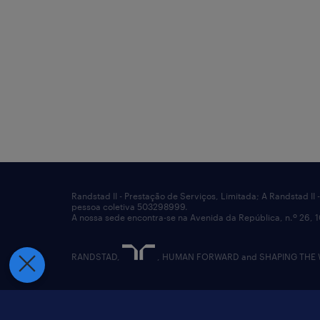
Randstad II - Prestação de Serviços, Limitada; A Randstad I
pessoa coletiva 503298999.
A nossa sede encontra-se na Avenida da República, n.º 26, 
RANDSTAD,
, HUMAN FORWARD and SHAPING THE WO
termos e condições
política de privacida
reportar problemas de segurança