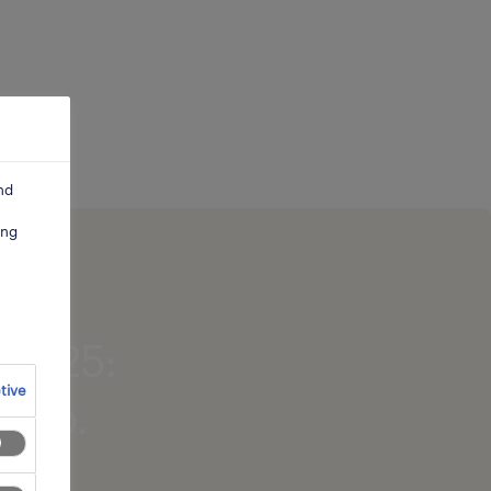
nd
ing
 2025:
tive
balho.