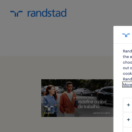
Rand
the e
choos
out o
cooki
Rands
More